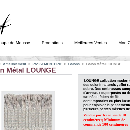
oupe de Mousse
Promotions
Meilleures Ventes
Mon 
>
Ameublement
>
PASSEMENTERIE
>
Galons
>
Galon Métal LOUNGE
on Métal LOUNGE
LOUNGE collection modern
des coloris naturels , effet ra
sobre. Des embrasses com
d'anneaux superposés ou de
satinées; faites de fils
contemporains ou plus luxu
pour enjoliver la passement
plusieurs petites mèches de
Vendue par tranches de 10
centimètres; Minimum de
commande 100 centimètres