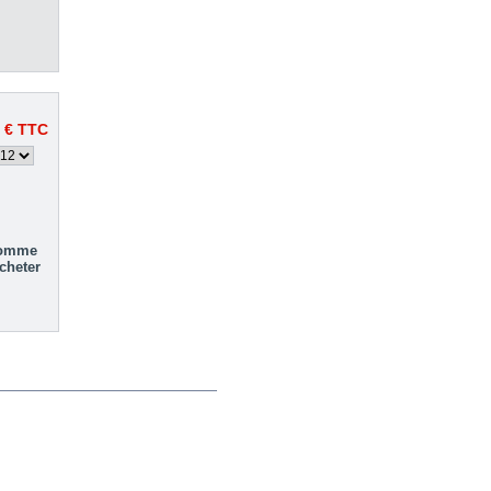
 €
TTC
omme
cheter