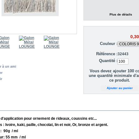
Plus de détails
0,30
Couleur :
Référence :
32443
Quantité :
r à un ami
Vous devez ajouter
100
c
er
une quantité minimale d'a
ir
ce produit.
AVOIR PLUS
 d'application pour ornement de rideaux, coussins etc...
s : Ivoire, kaki, paille, chocolat, lin et noir,
Or, bronze et argent.
: 90g / ml
ur: 55 mm / ml