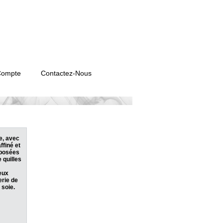
Compte
Contactez-Nous
e, avec
ffiné et
posées
 quilles
eux
erie de
 soie.