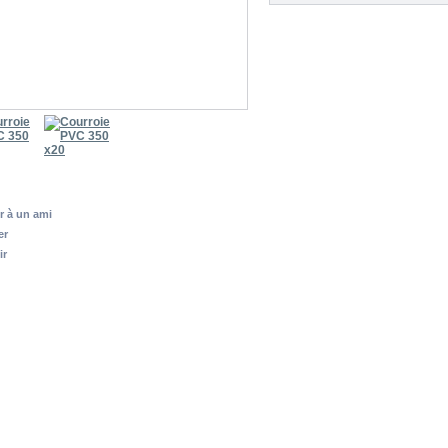
r à un ami
er
ir