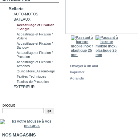
Sellerie
AUTO-MOTOS
BATEAUX
Accastillage et Fixation
/ Sangle
Accastillage et Fixation /
Voilerie
Accastillage et Fixation /
Sandow
Accastillage et Fixation /
Pression
Accastillage et Fixation /
Envoyer à un ami
Attaches
Quincaillerie, Assemblage
Imprimer
Textiles Techniques
Agrandir
Textiles de Protection
EXTERIEUR
RECHERCHE
produit
NOS MAGASINS