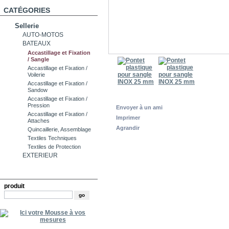
CATÉGORIES
Sellerie
AUTO-MOTOS
BATEAUX
Accastillage et Fixation
/ Sangle
Accastillage et Fixation /
Voilerie
Accastillage et Fixation /
Sandow
Accastillage et Fixation /
Pression
Envoyer à un ami
Accastillage et Fixation /
Imprimer
Attaches
Agrandir
Quincaillerie, Assemblage
Textiles Techniques
Textiles de Protection
EXTERIEUR
RECHERCHE
produit