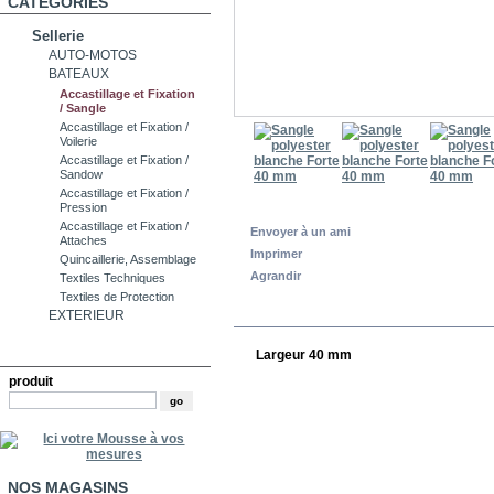
CATÉGORIES
Sellerie
AUTO-MOTOS
BATEAUX
Accastillage et Fixation
/ Sangle
Accastillage et Fixation /
Voilerie
Accastillage et Fixation /
Sandow
Accastillage et Fixation /
Pression
Accastillage et Fixation /
Envoyer à un ami
Attaches
Imprimer
Quincaillerie, Assemblage
Agrandir
Textiles Techniques
Textiles de Protection
EN SAVOIR PLUS
EXTERIEUR
RECHERCHE
Largeur 40 mm
produit
NOS MAGASINS