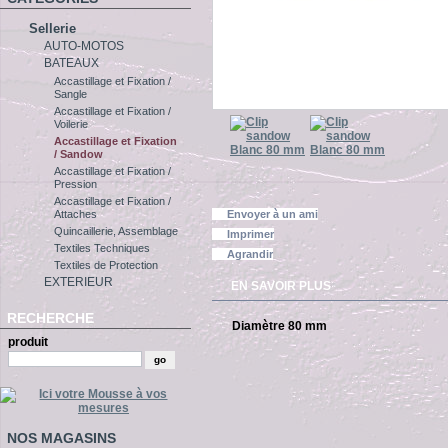
Sellerie
AUTO-MOTOS
BATEAUX
Accastillage et Fixation /
Sangle
Accastillage et Fixation /
Voilerie
Accastillage et Fixation
/ Sandow
Accastillage et Fixation /
Pression
Accastillage et Fixation /
Envoyer à un ami
Attaches
Quincaillerie, Assemblage
Imprimer
Textiles Techniques
Agrandir
Textiles de Protection
EXTERIEUR
EN SAVOIR PLUS
RECHERCHE
Diamètre 80 mm
produit
NOS MAGASINS