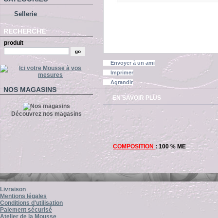
Sellerie
RECHERCHE
produit
Envoyer à un ami
Imprimer
Agrandir
NOS MAGASINS
EN SAVOIR PLUS
Découvrez nos magasins
COMPOSITION
: 100 % ME
Livraison
Mentions légales
Conditions d'utilisation
Paiement sécurisé
Atelier de la Mousse