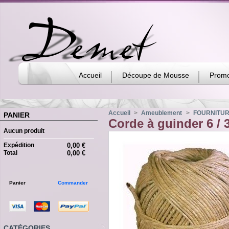
Accueil
Découpe de Mousse
Promo
Accueil
>
Ameublement
>
FOURNITU
PANIER
Corde à guinder 6 / 
Aucun produit
Expédition
0,00 €
Total
0,00 €
Panier
Commander
CATÉGORIES