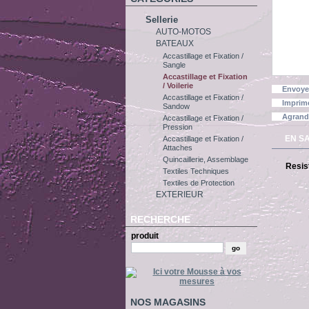
Sellerie
AUTO-MOTOS
BATEAUX
Accastillage et Fixation /
Sangle
Accastillage et Fixation
/ Voilerie
Envoye
Accastillage et Fixation /
Imprim
Sandow
Agrand
Accastillage et Fixation /
Pression
EN S
Accastillage et Fixation /
Attaches
Quincaillerie, Assemblage
Resis
Textiles Techniques
Textiles de Protection
EXTERIEUR
RECHERCHE
produit
NOS MAGASINS