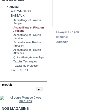
Sellerie
AUTO-MOTOS
BATEAUX
Accastillage et Fixation /
Sangle
Accastillage et Fixation
/ Voilerie
Envoyer à un ami
Accastillage et Fixation /
Imprimer
Sandow
Agrandir
Accastillage et Fixation /
Pression
Accastillage et Fixation /
Attaches
Quincaillerie, Assemblage
Textiles Techniques
Textiles de Protection
EXTERIEUR
RECHERCHE
produit
NOS MAGASINS