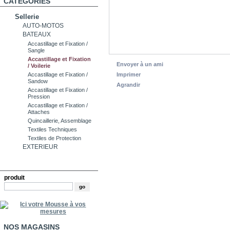
CATÉGORIES
Sellerie
AUTO-MOTOS
BATEAUX
Accastillage et Fixation /
Sangle
Accastillage et Fixation
Envoyer à un ami
/ Voilerie
Imprimer
Accastillage et Fixation /
Sandow
Agrandir
Accastillage et Fixation /
Pression
Accastillage et Fixation /
Attaches
Quincaillerie, Assemblage
Textiles Techniques
Textiles de Protection
EXTERIEUR
RECHERCHE
produit
NOS MAGASINS