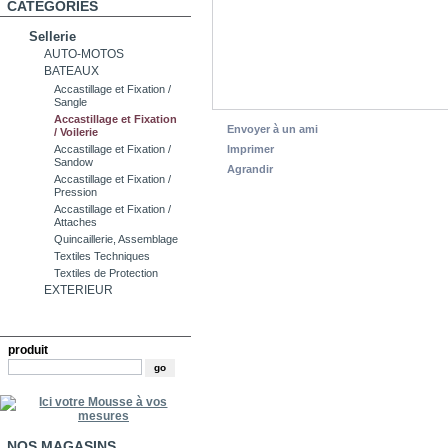
CATÉGORIES
Sellerie
AUTO-MOTOS
BATEAUX
Accastillage et Fixation /
Sangle
Accastillage et Fixation
Envoyer à un ami
/ Voilerie
Imprimer
Accastillage et Fixation /
Sandow
Agrandir
Accastillage et Fixation /
Pression
Accastillage et Fixation /
Attaches
Quincaillerie, Assemblage
Textiles Techniques
Textiles de Protection
EXTERIEUR
RECHERCHE
produit
NOS MAGASINS