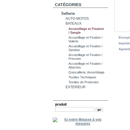
CATÉGORIES
Sellerie
AUTO-MOTOS
BATEAUX
Accastillage et Fixation
/ Sangle
Envoye
Accastillage et Fixation /
Voilerie
Imprim
Accastillage et Fixation /
Agrand
Sandow
Accastillage et Fixation /
Pression
Accastillage et Fixation /
Attaches
Quincaillerie, Assemblage
Textiles Techniques
Textiles de Protection
EXTERIEUR
RECHERCHE
produit